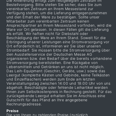
Die Anlieferung erfolgt zum festgelegten Zeitraum im
Bestellvorgang. Bitte stellen Sie sicher, dass Sie zum
vereinbarten Zeitraum an Ihrem Messestand zur
Verfügung stehen, um die Lieferung entgegenzunehmen
und den Erhalt der Ware zu bestätigen. Sollte unser
Mitarbeiter zum vereinbarten Zeitraum keinen
Ansprechpartner an Ihrem Messestand vorfinden, wird die
Ware vor Ort gelassen. In diesen Fällen gilt die Lieferung
als erfüllt. Wir haften nicht für Diebstahl oder
Beschädigung der Ware an Ihrem Stand. Soweit für die
Erbringung unserer Leistungen eine Stromversorgung vor
Ort erforderlich ist, informieren wir Sie über unseren
Strombedarf. Sie müssen bitte die Stromversorgung über
den Ausstellerservice der Deutschen Messe AG
organisieren bzw. den Bedarf über die bereits vorhandene
Stromversorgung bereitstellen. Eine Rückgabe von
Lebensmitteln und Getränken an uns ist nicht möglich.
Das Leih-Equipment (Geschirr, Geräte, usw.) sowie das
Leergut (komplette Kästen und Gebinde, keine Teilkästen
und Einzelflaschen) werden zum Ende am letzten
Veranstaltungstag zwischen 14:00 und 18:00 Uhr von uns
abgeholt. Beschädigte oder fehlende Leihartikel werden
Ihnen zum Selbstkostenpreis in Rechnung gestellt. Für das
zurückgebende Leergut erhalten Sie im Anschluss eine
Gutschrift für das Pfand an Ihre angegebene
Rechnungsadresse.
Preise
Die von Ihnen zu zahlenden Preise (zuzüglich